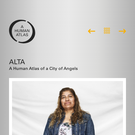
ALTA
A Human Atlas of a City of Angels
El miedo lo perdimos en la
frontera — Vamos a luchar